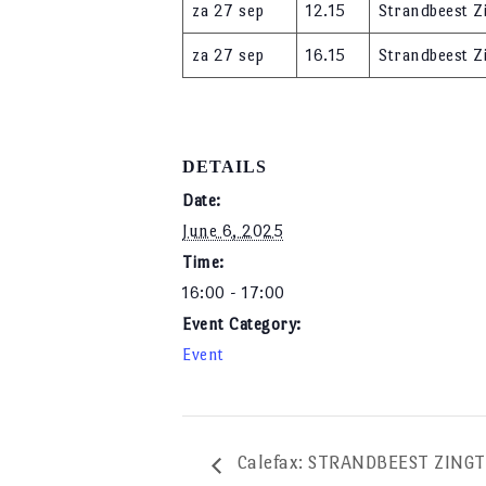
za 27 sep
12.15
Strandbeest Z
za 27 sep
16.15
Strandbeest Z
DETAILS
Date:
June 6, 2025
Time:
16:00 - 17:00
Event Category:
Event
Calefax: STRANDBEEST ZINGT