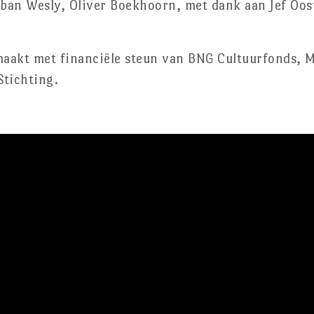
ban Wesly, Oliver Boekhoorn, met dank aan Jef Oos
maakt met financiële steun van BNG Cultuurfonds, 
Stichting.