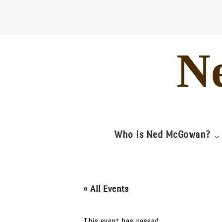
Skip
to
content
N
Who is Ned McGowan?
« All Events
This event has passed.